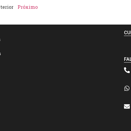
terior
Próximo
CU
s
s
FA