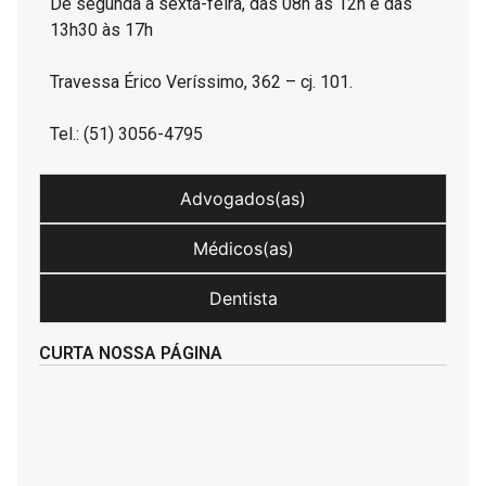
De segunda a sexta-feira, das 08h às 12h e das
13h30 às 17h
Travessa Érico Veríssimo, 362 – cj. 101.
Tel.: (51) 3056-4795
Advogados(as)
Médicos(as)
Dentista
CURTA NOSSA PÁGINA