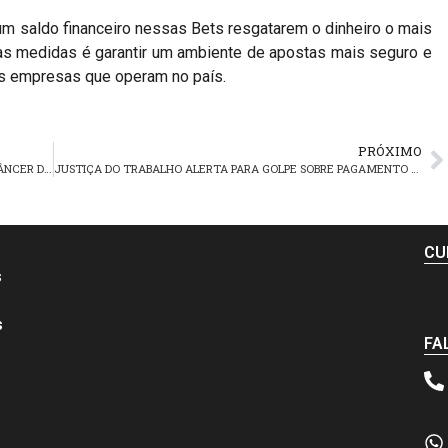
m saldo financeiro nessas Bets resgatarem o dinheiro o mais
as medidas é garantir um ambiente de apostas mais seguro e
as empresas que operam no país.
PRÓXIMO
OUTUBRO ROSA 2024: MÊS DE PREVENÇÃO PRECOCE DO CÂNCER DE MAMA
JUSTIÇA DO TRABALHO ALERTA PARA GOLPE SOBRE PAGAMENTO DE CUSTAS PROCESSUAIS
CU
s
s
FA