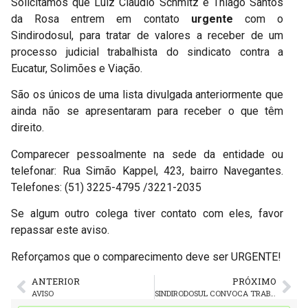
Solicitamos que Luiz Cláudio Schmitz e Thiago Santos
da Rosa entrem em contato
urgente
com o
Sindirodosul, para tratar de valores a receber de um
processo judicial trabalhista do sindicato contra a
Eucatur, Solimões e Viação.
São os únicos de uma lista divulgada anteriormente que
ainda não se apresentaram para receber o que têm
direito.
Comparecer pessoalmente na sede da entidade ou
telefonar: Rua Simão Kappel, 423, bairro Navegantes.
Telefones: (51) 3225-4795 /3221-2035
Se algum outro colega tiver contato com eles, favor
repassar este aviso.
Reforçamos que o comparecimento deve ser URGENTE!
ANTERIOR
PRÓXIMO
AVISO
SINDIRODOSUL CONVOCA TRABALHADORES PARA ASSEMBLEIAS QUE ABREM A CAMPANHA SALARIAL 2025-2026