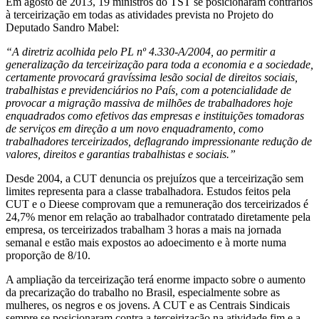
Em agosto de 2013, 19 ministros do TST se posicionaram contrários
à terceirização em todas as atividades prevista no Projeto do
Deputado Sandro Mabel:
“A diretriz acolhida pelo PL nº 4.330-A/2004, ao permitir a
generalização da terceirização para toda a economia e a sociedade,
certamente provocará gravíssima lesão social de direitos sociais,
trabalhistas e previdenciários no País, com a potencialidade de
provocar a migração massiva de milhões de trabalhadores hoje
enquadrados como efetivos das empresas e instituições tomadoras
de serviços em direção a um novo enquadramento, como
trabalhadores terceirizados, deflagrando impressionante redução de
valores, direitos e garantias trabalhistas e sociais.”
Desde 2004, a CUT denuncia os prejuízos que a terceirização sem
limites representa para a classe trabalhadora. Estudos feitos pela
CUT e o Dieese comprovam que a remuneração dos terceirizados é
24,7% menor em relação ao trabalhador contratado diretamente pela
empresa, os terceirizados trabalham 3 horas a mais na jornada
semanal e estão mais expostos ao adoecimento e à morte numa
proporção de 8/10.
A ampliação da terceirização terá enorme impacto sobre o aumento
da precarização do trabalho no Brasil, especialmente sobre as
mulheres, os negros e os jovens. A CUT e as Centrais Sindicais
sempre se posicionaram contra a terceirização na atividade fim e a