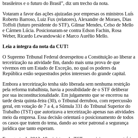
brasileiros e o futuro do Brasil”, diz um trecho da nota.
Votaram a favor das ações ajuizadas por empresas os ministros Luís
Roberto Barroso, Luiz Fux (relatores), Alexandre de Moraes, Dias
Toffoli (futuro presidente do STF), Gilmar Mendes, Celso de Mello
e Cármen Lúcia. Posicionaram-se contra Edson Fachin, Rosa
Weber, Ricardo Lewandowski e Marco Aurélio Mello.
Leia a íntegra da nota da CUT!
O Supremo Tribunal Federal desrespeitou a Constituição ao liberar a
terceirização na atividade fim, dando mais uma prova de que
vivemos em um Estado de Exceção, no qual os poderes da
República estão sequestrados pelos interesses do grande capital.
Embora a terceirização tenha sido liberada sem nenhuma restrição
pela reforma trabalhista, havia a possibilidade de o STF deliberar
por sua inconstitucionalidade. Em julgamento que se encerrou na
tarde desta quinta-feira (30), o Tribunal derrubou, com repercussão
geral, em votação de 7 a 4, a Súmula 331 do Tribunal Superior do
Trabalho (TST) que autorizava a terceirização apenas nas atividades
meio da empresa. Essa decisão orientará o posicionamento de todos
os casos que tratem do tema, dando ao setor patronal a segurança
jurídica que tanto esperam.