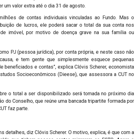
r um valor extra até o dia 31 de agosto.
 milhões de contas individuais vinculadas ao Fundo. Mas o
ibuição de lucros, ele poderá sacar o total da sua conta nos
e imóvel, por motivo de doença grave na sua família ou
mo PJ (pessoa jurídica), por conta própria, e neste caso não
a causa, e tem gente que simplesmente esquece pequenas
e beneficiados e contas”, explica Clóvis Scherer, economista
e Estudos Socioeconômicos (Dieese), que assessora a CUT no
re o total a ser disponibilizado será tomada no próximo dia
ão do Conselho, que reúne uma bancada tripartite formada por
CUT faz parte.
s detalhes, diz Clóvis Scherer. O motivo, explica, é que com a