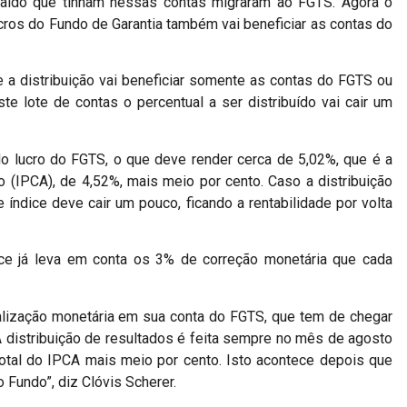
aldo que tinham nessas contas migraram ao FGTS. Agora o
ucros do Fundo de Garantia também vai beneficiar as contas do
e a distribuição vai beneficiar somente as contas do FGTS ou
 lote de contas o percentual a ser distribuído vai cair um
 do lucro do FGTS, o que deve render cerca de 5,02%, que é a
(IPCA), de 4,52%, mais meio por cento. Caso a distribuição
ndice deve cair um pouco, ficando a rentabilidade por volta
ice já leva em conta os 3% de correção monetária que cada
alização monetária em sua conta do FGTS, que tem de chegar
 distribuição de resultados é feita sempre no mês de agosto
total do IPCA mais meio por cento. Isto acontece depois que
 Fundo”, diz Clóvis Scherer.