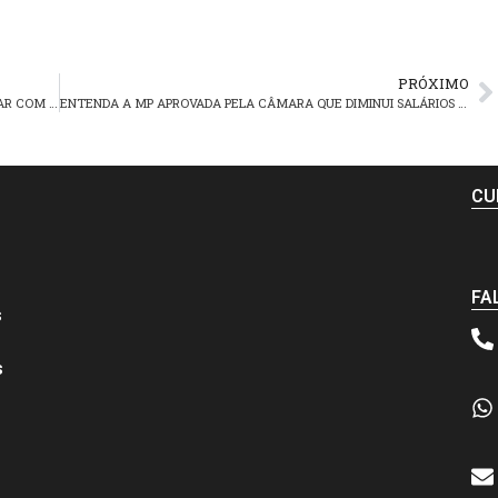
PRÓXIMO
APÓS PRESSÃO DA CUT E SINDICATOS, PROPOSTA DE ACABAR COM VALE-ALIMENTAÇÃO DEVE CAIR
ENTENDA A MP APROVADA PELA CÂMARA QUE DIMINUI SALÁRIOS E ACABA COM VÁRIOS DIREITOS
CU
FA
s
s