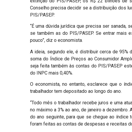
extinção do PIS/PASEP, os R$ 22 bilhões de s
Conselho precisa decidir se a distribuição dos l
PIS/PASEP.
“É uma dúvida jurídica que precisa ser sanada, s
se também as do PIS/PASEP. Se entrar mais este
pouco”, diz o economista.
A ideia, segundo ele, é distribuir cerca de 95%
soma do Índice de Preços ao Consumidor Amplo 
seja feita também às contas do PIS/PASEP este í
do INPC mais 0,40%.
O economista, no entanto, esclarece que o índ
trabalhador tem depositado ao longo do ano.
“Todo mês o trabalhador recebe juros e uma atu
no máximo a 3% ao ano, de janeiro a dezembro. A
do ano seguinte, para que se chegue ao índice 
foram feitas as contas de despesas e receitas do