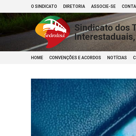
O SINDICATO
DIRETORIA
ASSOCIE-SE
CONT
Sindicato dos 
Interestaduais
HOME
CONVENÇÕES E ACORDOS
NOTÍCIAS
C