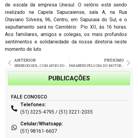
de escala da empresa Unesul. O velório está sendo
realizado na Capela Sapucaiense, sala A, na Rua
Otaviano Silveira, 96, Centro, em Sapucaia do Sul, e o
sepultamento será no Cemitério Pio XII, às 16 horas.
Aos familiares, amigos e colegas, os mais profundos
sentimentos e solidariedade da nossa diretoria neste
momento de luto.
ANTERIOR
PRÓXIMO
SINDIRODOSUL, COM APOIO DO SINDIMERCOSUL, PROTESTA CONTRA ATRASO DE SALÁRIOS DOS TRABALHADORES DA SÃO JOÃO, EM URUGUAIANA
PARABÉNS PELO DIA DO MOTORISTA – 25 DE JULHO
PUBLICAÇÕES
FALE CONOSCO
Telefones:
(51) 3225-4795 / (51) 3221-2035
Celular/Whatsapp:
(51) 98161-6607