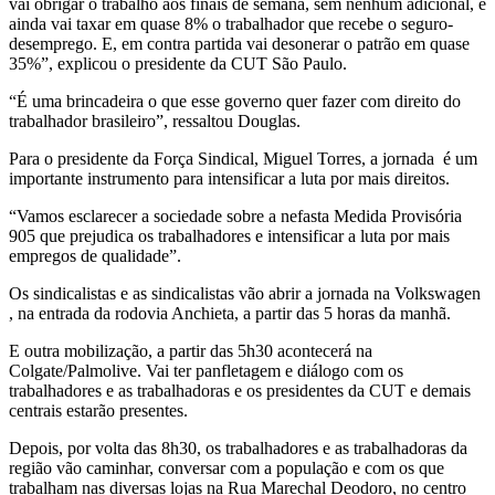
vai obrigar o trabalho aos finais de semana, sem nenhum adicional, e
ainda vai taxar em quase 8% o trabalhador que recebe o seguro-
desemprego. E, em contra partida vai desonerar o patrão em quase
35%”, explicou o presidente da CUT São Paulo.
“É uma brincadeira o que esse governo quer fazer com direito do
trabalhador brasileiro”, ressaltou Douglas.
Para o presidente da Força Sindical, Miguel Torres, a jornada é um
importante instrumento para intensificar a luta por mais direitos.
“Vamos esclarecer a sociedade sobre a nefasta Medida Provisória
905 que prejudica os trabalhadores e intensificar a luta por mais
empregos de qualidade”.
Os sindicalistas e as sindicalistas vão abrir a jornada na Volkswagen
, na entrada da rodovia Anchieta, a partir das 5 horas da manhã.
E outra mobilização, a partir das 5h30 acontecerá na
Colgate/Palmolive. Vai ter panfletagem e diálogo com os
trabalhadores e as trabalhadoras e os presidentes da CUT e demais
centrais estarão presentes.
Depois, por volta das 8h30, os trabalhadores e as trabalhadoras da
região vão caminhar, conversar com a população e com os que
trabalham nas diversas lojas na Rua Marechal Deodoro, no centro