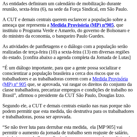
As entidades definiram um calendário de mobilização durante
reunião, sexta-feira (6), na sede da Força Sindical, em São Paulo.
A CUT e demais centrais querem esclarecer a população sobre a
ameaça que representa a
Medida Provisória (MP) nº905
, que
instituiu o Programa Verde e Amarelo, do governo de Bolsonaro e
do ministro da economia, o banqueiro Paulo Guedes.
As atividades de panfletagens e o diálogo com a população serão
realizadas de terça-feira (10) a sexta-feira (13) em diversas regiões
do estado. [confira abaixo a agenda completa da Jornada de Lutas]
“É um diálogo importante, para que a gente possa socializar e
conscientizar a população brasileira a cerca dos riscos que os
trabalhadores e as trabalhadoras correm com a
Medida Provisória
(MP) nº 905
que, se aprovada, vai rasgar os direitos do conjunto da
classe trabalhadora, precarizar empregos e condições de trabalho no
Brasil”, afirmou o presidente da CUT São Paulo, Douglas Izzo.
Segundo ele, a CUT e demais centrais estarão nas ruas porque não
podem permitir que esta medida, tão destrutiva para os trabalhadores
e trabalhadoras, possa ser aprovada.
“Se não tiver luta para derrubar esta medida, ela [MP 905] vai
permitir o aumento da jornada de trabalho sem reajuste de salário,