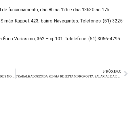
mal de funcionamento, das 8h às 12h e das 13h30 às 17h.
a Simão Kappel, 423, bairro Navegantes. Telefones: (51) 3225-
 Érico Veríssimo, 362 – cj. 101. Telelefone: (51) 3056-4795.
PRÓXIMO
TRT-RS LANÇA CARTILHA ON-LINE SOBRE DIREITOS E DEVERES NO TRABALHO. CONHEÇA!
TRABALHADORES DA PENHA REJEITAM PROPOSTA SALARIAL DA EMPRESA