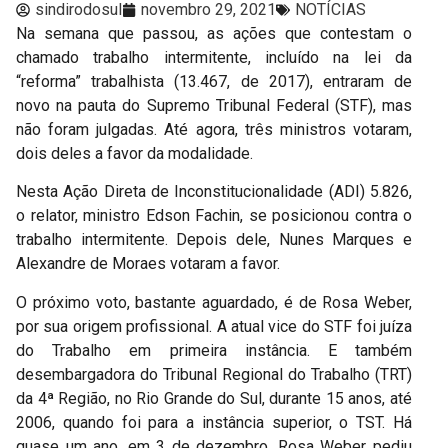
sindirodosul
novembro 29, 2021
NOTÍCIAS
Na semana que passou, as ações que contestam o
chamado trabalho intermitente, incluído na lei da
“reforma” trabalhista (13.467, de 2017), entraram de
novo na pauta do Supremo Tribunal Federal (STF), mas
não foram julgadas. Até agora, três ministros votaram,
dois deles a favor da modalidade.
Nesta Ação Direta de Inconstitucionalidade (ADI) 5.826,
o relator, ministro Edson Fachin, se posicionou contra o
trabalho intermitente. Depois dele, Nunes Marques e
Alexandre de Moraes votaram a favor.
O próximo voto, bastante aguardado, é de Rosa Weber,
por sua origem profissional. A atual vice do STF foi juíza
do Trabalho em primeira instância. E também
desembargadora do Tribunal Regional do Trabalho (TRT)
da 4ª Região, no Rio Grande do Sul, durante 15 anos, até
2006, quando foi para a instância superior, o TST. Há
quase um ano, em 3 de dezembro, Rosa Weber pediu