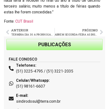
nada teria a receber no final do ano a título de décimo
terceiro salário; muito menos a título de férias quando
estas lhe forem concedidas.”
Fonte:
CUT Brasil
ANTERIOR
PRÓXIMO
TERMINA DIA 30 A PRORROGAÇÃO DO PRAZO DE VALIDADE DE CNHS VENCIDAS EM NOVEMBRO DE 2020
ABREM SEGUNDA-FEIRA AS INSCRIÇÕES PARA VERANEIO NA POUSADA EM CIDREIRA
PUBLICAÇÕES
FALE CONOSCO
Telefones:
(51) 3225-4795 / (51) 3221-2035
Celular/Whatsapp:
(51) 98161-6607
E-mail:
sindirodosul@terra.com.br