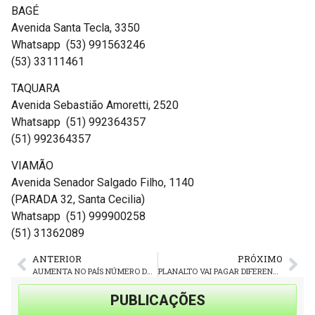
BAGÉ
Avenida Santa Tecla, 3350
Whatsapp (53) 991563246
(53) 33111461
TAQUARA
Avenida Sebastião Amoretti, 2520
Whatsapp (51) 992364357
(51) 992364357
VIAMÃO
Avenida Senador Salgado Filho, 1140
(PARADA 32, Santa Cecilia)
Whatsapp (51) 999900258
(51) 31362089
ANTERIOR
PRÓXIMO
AUMENTA NO PAÍS NÚMERO DE AÇÕES TRABALHISTAS POR NÃO PAGAMENTO DE VERBAS RESCISÓRIAS
PLANALTO VAI PAGAR DIFERENÇA SALARIAL EM FOLHA COMPLETAR AMANHÃ (6ª f.)
PUBLICAÇÕES