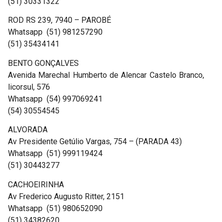
(51) 30331322
ROD RS 239, 7940 – PAROBÉ
Whatsapp (51) 981257290
(51) 35434141
BENTO GONÇALVES
Avenida Marechal Humberto de Alencar Castelo Branco,
licorsul, 576
Whatsapp (54) 997069241
(54) 30554545
ALVORADA
Av Presidente Getúlio Vargas, 754 – (PARADA 43)
Whatsapp (51) 999119424
(51) 30443277
CACHOEIRINHA
Av Frederico Augusto Ritter, 2151
Whatsapp (51) 980652090
(51) 34382620