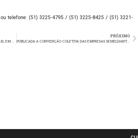
 ou telefone: (51) 3225-4795 / (51) 3225-8425 / (51) 3221-
PRÓXIMO
ASSEMBLEIA DA LOUZADA E VITÓRIA SERÁ TERÇA-FEIRA (18), EM ARROIO DOS RATOS
PUBLICADA A CONVENÇÃO COLETIVA DAS EMPRESAS SEMELHANTES ÀS URBANAS (VITÓRIA E LOUZADA)
CU