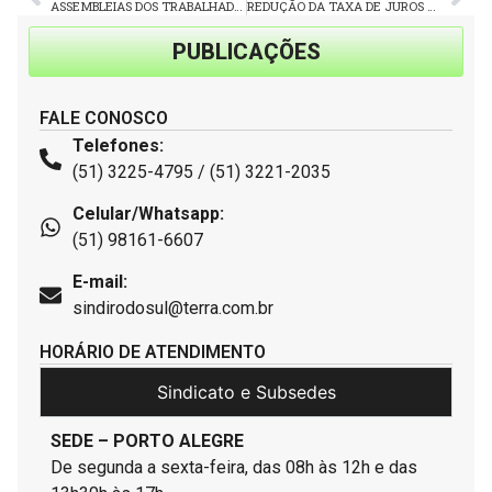
ASSEMBLEIAS DOS TRABALHADORES DE TURISMO E FRETAMENTO E SEMELHANTES ÀS URBANAS ACONTECEM NESTA QUINTA-FEIRA (25)
REDUÇÃO DA TAXA DE JUROS É PAUTA IMPORTANTE DA CLASSE TRABALHADORA NESTE 1° DE MAIO
PUBLICAÇÕES
FALE CONOSCO
Telefones:
(51) 3225-4795 / (51) 3221-2035
Celular/Whatsapp:
(51) 98161-6607
E-mail:
sindirodosul@terra.com.br
HORÁRIO DE ATENDIMENTO
Sindicato e Subsedes
SEDE – PORTO ALEGRE
De segunda a sexta-feira, das 08h às 12h e das