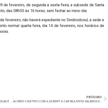
09 de fevereiro, de segunda a sexta-feira, a subsede de Santa
nto, das 08h30 às 16 horas, sem fechar ao meio-dia.
 de fevereiro, não haverá expediente no Sindirodosul, a sede e
to normal quarta-feira, dia 14 de fevereiro, nos horários de
horas.
PRÓXIMO
DISPENSA DE MOTORISTA COM TRANSTORNO AFETIVO BIPOLAR É JULGADA DISCRIMINATÓRIA
ACORDO COLETIVO COM A LH RENT A CAR REAJUSTA SALÁRIOS DOS MOTORISTAS