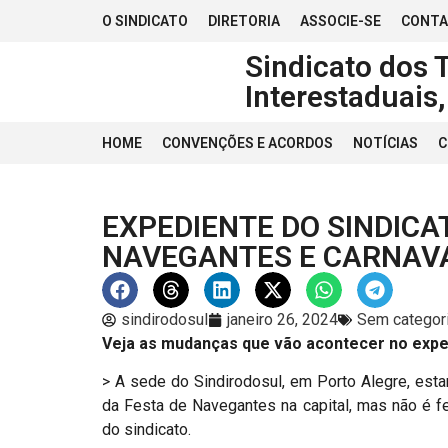
O SINDICATO
DIRETORIA
ASSOCIE-SE
CONT
Sindicato dos 
Interestaduais
HOME
CONVENÇÕES E ACORDOS
NOTÍCIAS
C
EXPEDIENTE DO SINDIC
NAVEGANTES E CARNAV
sindirodosul
janeiro 26, 2024
Sem categor
Veja as mudanças que vão acontecer no exped
> A sede do Sindirodosul, em Porto Alegre, estar
da Festa de Navegantes na capital, mas não é f
do sindicato.