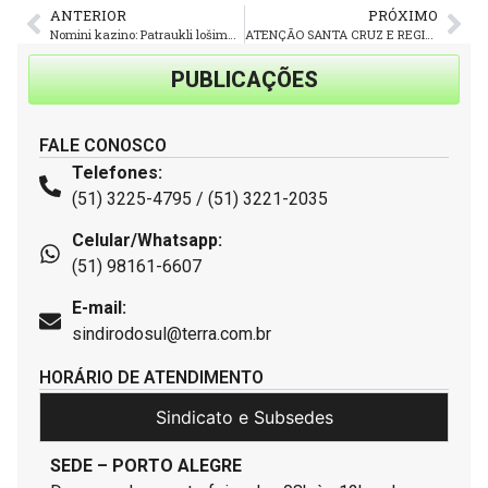
ANTERIOR
PRÓXIMO
Nomini kazino: Patraukli lošimų patirtis jūsų kišenėje
ATENÇÃO SANTA CRUZ E REGIÃO: SINDIRODOSUL CONVOCA PARA ASSEMBLEIA QUINTA-FEIRA (21)
PUBLICAÇÕES
FALE CONOSCO
Telefones:
(51) 3225-4795 / (51) 3221-2035
Celular/Whatsapp:
(51) 98161-6607
E-mail:
sindirodosul@terra.com.br
HORÁRIO DE ATENDIMENTO
Sindicato e Subsedes
SEDE – PORTO ALEGRE