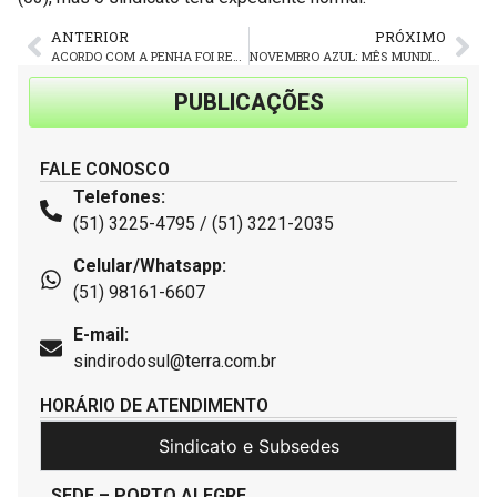
ANTERIOR
PRÓXIMO
ACORDO COM A PENHA FOI REGISTRADO NO MTE NESTA QUARTA-FEIRA
NOVEMBRO AZUL: MÊS MUNDIAL DE COMBATE AO CÂNCER DE PRÓSTATA
PUBLICAÇÕES
FALE CONOSCO
Telefones:
(51) 3225-4795 / (51) 3221-2035
Celular/Whatsapp:
(51) 98161-6607
E-mail:
sindirodosul@terra.com.br
HORÁRIO DE ATENDIMENTO
Sindicato e Subsedes
SEDE – PORTO ALEGRE