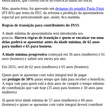
eletricitários, que correm riscos no exercício diário do ofício.
Mas, quarta-feira, foi aprovado um
destaque do senador Paulo Paim
(PT-RS) que retira da PEC da reforma a proibição da aposentadoria
especial por periculosidade que, assim, fica mantida.
Regras de transição para contribuintes do INSS
A idade mínima de aposentadoria será introduzida aos
poucos.
Haverá regras de transição e quem se encaixar em uma
delas poderá se aposentar antes da idade mínima, de 62 anos
para mulher e 65 para homem.
A idade mínima progressiva
começará em 56 anos (mulheres) e 61
anos (homens) e subirá seis meses por ano.
Em 2031, será de 62 anos (mulheres) e 65 anos (homens).
Quem quer se aposentar com valor integral terá de pagar
um
pedágio de 50%
parao tempo que falta para receber o benefício.
A regra vale para quem está a dois anos de cumprir o tempo mínimo
de contribuição que vale hoje (35 anos para homens e 30 anos para
mulheres)
Já quem tiver idade mínima de 57 anos (mulheres) e 60 anos
(homens) e quiser se aposentar com valor integral deverá contribuir