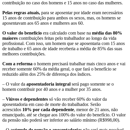
contribuição no caso dos homens e 15 anos no caso das mulheres.
Pelas regras atuais,
para se aposentar por idade eram necessários
15 anos de contribuição para ambos os sexos, mas, os homens se
aposentavam aos 65 anos e mulheres aos 60.
O valor do benefício
era calculado com base na
média das 80%
maiores
contribuições feitas pelo trabalhador ao longo da vida
profissional. Com isso, um homem que se aposentaria com 15 anos
de trabalho e 65 anos de idade receberia a média de 85% das suas
melhores contribuições.
Com a reforma
o homem precisará trabalhar mais cinco anos e vai
receber somente 60% da média geral, o que fará o benefício se
reduzido além dos 25% de diferença dos índices.
– O valor da
aposentadoria integral
será pago somente se o
homem contribuir por 40 anos e a mulher por 35 anos.
–
Viúvos e dependentes
só vão receber 60% do valor da
aposentadoria em caso de morte do trabalhador. Serão
acrescidos
10% por cada dependente
, menor de 21 anos, não
emancipado, até se chegar aos 100% do valor do benefício. O valor
da pensão não poderá ser inferior ao salário mínimo (R$998,00).
– O
acúmulo de pensão e aposentadorias
não será mais possível