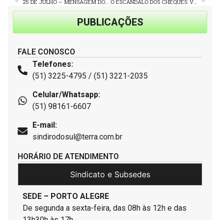
25 DE JULHO – MENSAGEM DO SINDIRODOSUL PELO DIA DO MOTORISTA
O ESCÂNDALO DOS CHEQUES: VEJAM COMO O ESPÍNDOLA FEZ A FARRA COM DINHEIRO DO SINDICATO
PUBLICAÇÕES
FALE CONOSCO
Telefones:
(51) 3225-4795 / (51) 3221-2035
Celular/Whatsapp:
(51) 98161-6607
E-mail:
sindirodosul@terra.com.br
HORÁRIO DE ATENDIMENTO
Sindicato e Subsedes
SEDE – PORTO ALEGRE
De segunda a sexta-feira, das 08h às 12h e das
13h30h às 17h