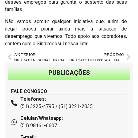
desses empregos para garantir o sustento das suas
famílias.
Não vamos admitir qualquer iniciativa que, além de
ilegal, possa piorar ainda mais a situação de
desemprego que vivemos. Todo apoio aos cobradores,
contem com o Sindirodosul nessa luta!
ANTERIOR
PRÓXIMO
SINDICATO NEGOCIA E ASSINA ACORDOS COLETIVOS COM AS EMPRESAS ROMA, UNIVERSAL, CLAUDIA RICHTER E ZAFALON
SINDICATO ENCONTRA ALOJAMENTO DA PÉROLA DO SUL E DAKAR EM PÉSSIMAS CONDIÇÕES, EM PELOTAS
PUBLICAÇÕES
FALE CONOSCO
Telefones:
(51) 3225-4795 / (51) 3221-2035
Celular/Whatsapp:
(51) 98161-6607
E-mail: