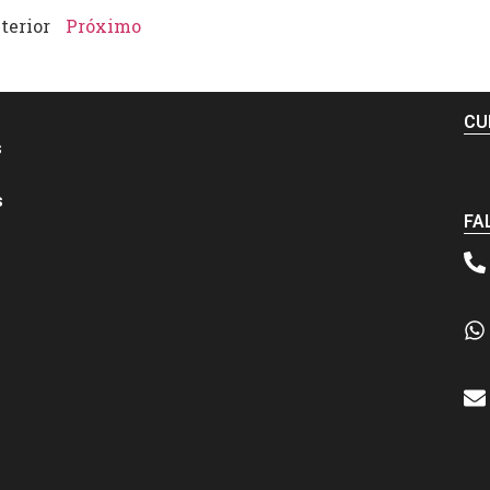
terior
Próximo
CU
s
s
FA