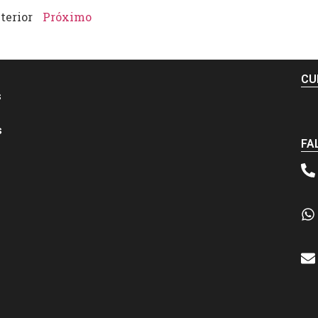
terior
Próximo
CU
s
s
FA