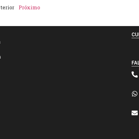
terior
Próximo
CU
s
s
FA