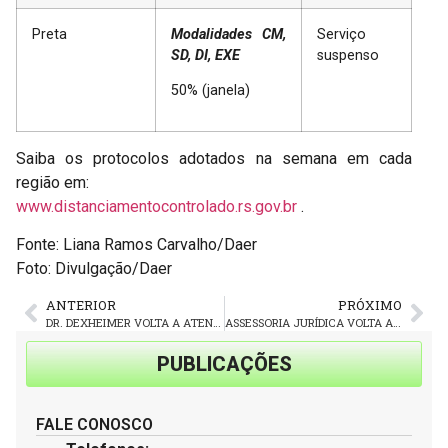
Preta
Modalidades CM,
Serviço
SD, DI, EXE
suspenso
50% (janela)
Saiba os protocolos adotados na semana em cada
região em:
www.distanciamentocontrolado.rs.gov.br
.
Fonte: Liana Ramos Carvalho/Daer
Foto: Divulgação/Daer
ANTERIOR
PRÓXIMO
DR. DEXHEIMER VOLTA A ATENDER DIA 13
ASSESSORIA JURÍDICA VOLTA A ATENDER NA SEDE, ÀS SEXTAS-FEIRAS PELA MANHÃ
PUBLICAÇÕES
FALE CONOSCO