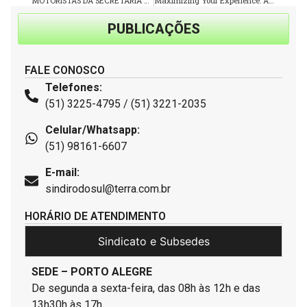
MOTORISTAS DA SECRETARIA ESTADUAL DA SAÚDE PARALISAM CONTRA ATRASO DE SALÁRIOS
Maximizing Your Experience: A Strategic Guide to Galactic Wins Casino
PUBLICAÇÕES
FALE CONOSCO
Telefones:
(51) 3225-4795 / (51) 3221-2035
Celular/Whatsapp:
(51) 98161-6607
E-mail:
sindirodosul@terra.com.br
HORÁRIO DE ATENDIMENTO
Sindicato e Subsedes
SEDE – PORTO ALEGRE
De segunda a sexta-feira, das 08h às 12h e das
13h30h às 17h