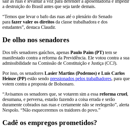
sair às ruas e levantar a voz para defender a aposentadoria e impedir
a destruição do Brasil antes que seja tarde demais.
“Temos que levar o bafo das ruas até o plenário do Senado
para
fazer valer os direitos
da classe trabalhadora e dos
estudantes”, destaca Claudir.
De olho nos senadores
Dos três senadores gaúchos, apenas
Paulo Paim (PT)
tem se
manifestado contra a reforma da Previdência. Ele votou contra a sua
admissibilidade na Comissão de Constituição e Justiça (CCJ).
Por isso, os senadores
Lasier Martins (Podemos) e Luís Carlos
Heinze (PP)
estão sendo
pressionados pelos trabalhadores
, para que
votem contra a proposta de Bolsonaro.
“Avisamos os senadores que, se votarem sim a essa
reforma cruel
,
desumana, e perversa, estarão fazendo a coisa errada e serão
duramente cobrados nas ruas e certamente não se reelegerão”, alerta
Nespolo. “Não esqueceremos os traidores do povo.”
Cadê os empregos prometidos?