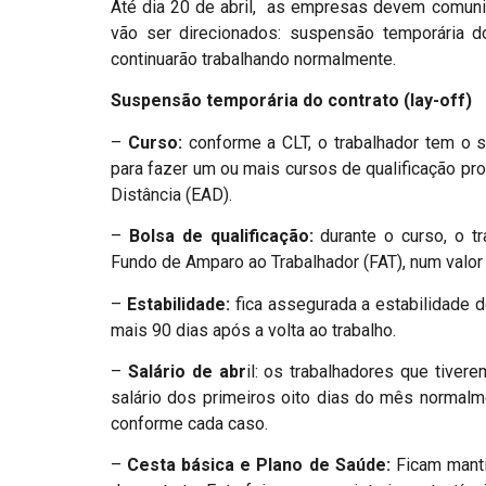
Até dia 20 de abril, as empresas devem comunic
vão ser direcionados: suspensão temporária do
continuarão trabalhando normalmente.
Suspensão temporária do contrato (lay-off)
–
Curso:
conforme a CLT, o trabalhador tem o 
para fazer um ou mais cursos de qualificação pr
Distância (EAD).
–
Bolsa de qualificação:
durante o curso, o tr
Fundo de Amparo ao Trabalhador (FAT), num valo
–
Estabilidade:
fica assegurada a estabilidade 
mais 90 dias após a volta ao trabalho.
–
Salário de abr
il: os trabalhadores que tivere
salário dos primeiros oito dias do mês normalm
conforme cada caso.
–
Cesta básica e Plano de Saúde:
Ficam manti