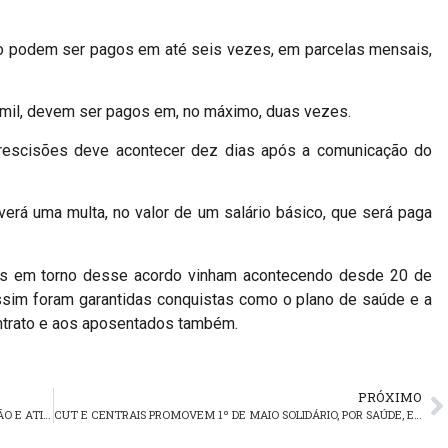
to podem ser pagos em até seis vezes, em parcelas mensais,
mil, devem ser pagos em, no máximo, duas vezes.
rescisões deve acontecer dez dias após a comunicação do
erá uma multa, no valor de um salário básico, que será paga
ões em torno desse acordo vinham acontecendo desde 20 de
ssim foram garantidas conquistas como o plano de saúde e a
ontrato e aos aposentados também.
PRÓXIMO
DETRANRS PRORROGA SUSPENSÃO DOS EXAMES DE DIREÇÃO E ATIVIDADES DOS CREDENCIADOS
CUT E CENTRAIS PROMOVEM 1º DE MAIO SOLIDÁRIO, POR SAÚDE, EMPREGO, RENDA E DEMOCRACIA