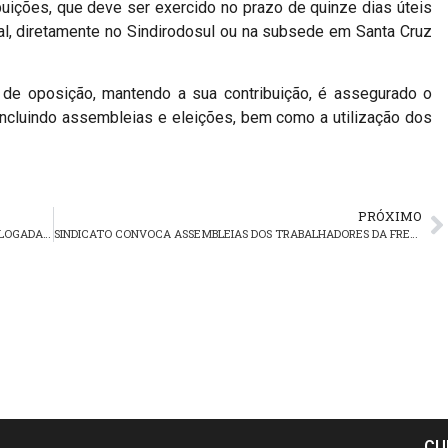
buições, que deve ser exercido no prazo de quinze dias úteis
al, diretamente no Sindirodosul ou na subsede em Santa Cruz
 de oposição, mantendo a sua contribuição, é assegurado o
, incluindo assembleias e eleições, bem como a utilização dos
PRÓXIMO
CONVENÇÃO COLETIVA DO LONGO CURSO JÁ ESTÁ HOMOLOGADA NO MTE
SINDICATO CONVOCA ASSEMBLEIAS DOS TRABALHADORES DA FREDERES
CU