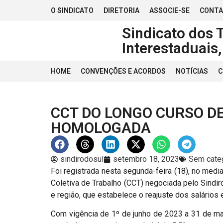
O SINDICATO
DIRETORIA
ASSOCIE-SE
CONT
Sindicato dos 
Interestaduais
HOME
CONVENÇÕES E ACORDOS
NOTÍCIAS
C
CCT DO LONGO CURSO DE
HOMOLOGADA
sindirodosul
setembro 18, 2023
Sem cate
Foi registrada nesta segunda-feira (18), no med
Coletiva de Trabalho (CCT) negociada pelo Sindi
e região, que estabelece o reajuste dos salários 
Com vigência de 1º de junho de 2023 a 31 de ma